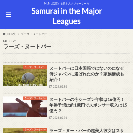
MLBで活躍する日本人メジャーリーガ
Samurai in the Major
Leagues
HOME
ラーズ・ヌートバー
CATEGORY
ラーズ・ヌートバー
ラーズ・ヌートバー
ヌートバーは日本国籍ではないのになぜ
侍ジャパンに選ばれたのか？家族構成も
紹介！
2024.09.30
ラーズ・ヌートバー
ヌートバーの今シーズン年収は16億円！
年俸予想は約1億円でスポンサー収入は15
億円？
2024.09.29
ラーズ・ヌートバー
ラーズ・ヌートバーの超美人彼女はスサ