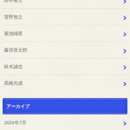
田中将大
菅野智之
菊池雄星
藤浪晋太郎
鈴木誠也
髙橋光成
アーカイブ
2026年7月