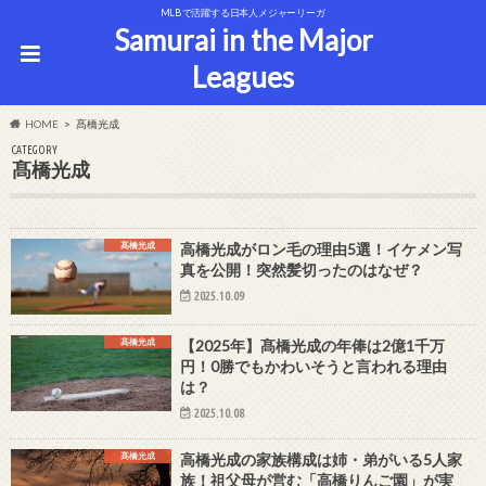
MLBで活躍する日本人メジャーリーガ
Samurai in the Major
Leagues
HOME
髙橋光成
CATEGORY
髙橋光成
髙橋光成
高橋光成がロン毛の理由5選！イケメン写
真を公開！突然髪切ったのはなぜ？
2025.10.09
髙橋光成
【2025年】髙橋光成の年俸は2億1千万
円！0勝でもかわいそうと言われる理由
は？
2025.10.08
髙橋光成
高橋光成の家族構成は姉・弟がいる5人家
族！祖父母が営む「高橋りんご園」が実