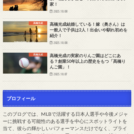
家！
2025.10.08
髙橋光成
高橋光成結婚している！嫁（奥さん）は
一般人で子供は2人！出会いや馴れ初めを
紹介！
2025.10.08
髙橋光成
高橋光成の実家のりんご園はどこにあ
る？創業50年以上の歴史をもつ「髙橋り
んご園」！
2025.10.07
プロフィール
このブログでは、MLBで活躍する日本人選手や今後メジャ
ーに挑戦する可能性のある選手を中心にスポットライトを
当て、彼らの輝かしいパフォーマンスだけでなく、プライ