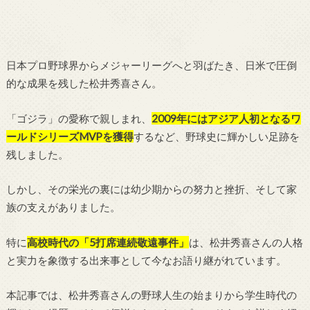
日本プロ野球界からメジャーリーグへと羽ばたき、日米で圧倒
的な成果を残した松井秀喜さん。
「ゴジラ」の愛称で親しまれ、
2009年にはアジア人初となるワ
ールドシリーズMVPを獲得
するなど、野球史に輝かしい足跡を
残しました。
しかし、その栄光の裏には幼少期からの努力と挫折、そして家
族の支えがありました。
特に
高校時代の「5打席連続敬遠事件」
は、松井秀喜さんの人格
と実力を象徴する出来事として今なお語り継がれています。
本記事では、松井秀喜さんの野球人生の始まりから学生時代の