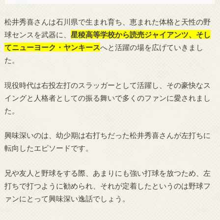
松井秀喜さんは石川県で生まれ育ち、恵まれた体格と天性の野
球センスを武器に、
星稜高等学校から読売ジャイアンツ、そし
てニューヨーク・ヤンキース
へと活躍の場を広げていきまし
た。
現役時代は右投左打のスラッガーとして活躍し、その豪快なス
イングと人格者としての振る舞いで多くのファンに愛されまし
た。
興味深いのは、幼少期は右打ちだった松井秀喜さんが左打ちに
転向したエピソードです。
兄や友人と野球をする際、あまりにも強い打球を放つため、左
打ちで打つように勧められ、それが定着したというのは野球フ
ァンにとって興味深い逸話でしょう。