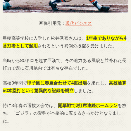
画像引用元：
現代ビジネス
星稜高等学校に入学した松井秀喜さんは、
1年生でありながら4
番打者として起用
されるという異例の抜擢を受けました。
当時から80キロを超す巨漢で、その迫力ある風貌と並外れた長
打力で既に石川県内では有名な存在でした。
高校3年間で
甲子園に春夏合わせて4度出場
を果たし、
高校通算
60本塁打という驚異的な記録を樹立
しました。
特に3年春の選抜大会では、
開幕戦で2打席連続ホームラン
を放
ち、「ゴジラ」の愛称が本格的に広まるきっかけとなりまし
た。