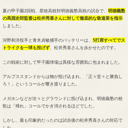
夏の甲子園2回戦、星稜高校対明徳義塾高校の試合で、
明徳義塾
の馬淵史郎監督は松井秀喜さんに対して徹底的な敬遠策を指示
しました。
河野和洋投手と青木貞敏捕手のバッテリーは、
5打席すべてでス
トライクを一球も投げず
、松井秀喜さんを歩かせたのです。
この戦術に対して甲子園球場は異様な雰囲気に包まれました。
アルプススタンドからは物が投げ込まれ、「正々堂々と勝負し
ろ！」というコールが響き渡りました。
メガホンなどが次々とグラウンドに投げ込まれ、明徳義塾の校
歌は「帰れ」コールでかき消されるほどでした。
しかし、最も印象的だったのは試合後の松井秀喜さんの対応で
した。