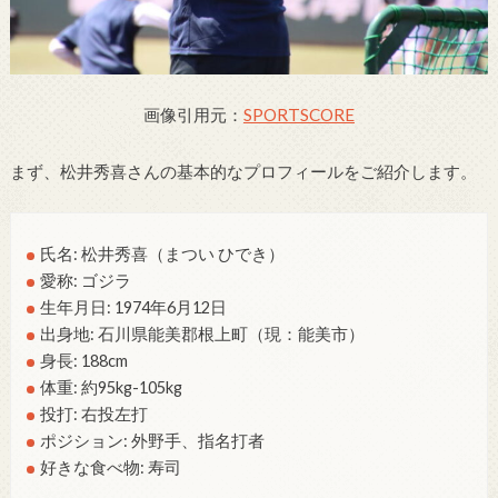
画像引用元：
SPORTSCORE
まず、松井秀喜さんの基本的なプロフィールをご紹介します。
氏名: 松井秀喜（まつい ひでき）
愛称: ゴジラ
生年月日: 1974年6月12日
出身地: 石川県能美郡根上町（現：能美市）
身長: 188cm
体重: 約95kg-105kg
投打: 右投左打
ポジション: 外野手、指名打者
好きな食べ物: 寿司