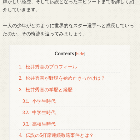
輝かしい経歴、そして伝説となったエピソードまでを詳しく紹
介していきます。
一人の少年がどのように世界的なスター選手へと成長していっ
たのか、その軌跡を辿ってみましょう。
Contents
[
hide
]
1.
松井秀喜のプロフィール
2.
松井秀喜が野球を始めたきっかけは？
3.
松井秀喜の学歴と経歴
3.1.
小学生時代
3.2.
中学生時代
3.3.
高校生時代
4.
伝説の5打席連続敬遠事件とは？