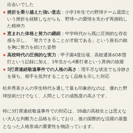
出会いでした
挫折を乗り越えた強い意志
：小学1年生での野球チーム退団と
いう挫折を経験しながらも、野球への愛情を失わず再挑戦し
た精神力
恵まれた体格と努力の継続
：中学時代から既に圧倒的な存在
感を示し、「努力できることが才能である」という座右の銘
を胸に努力を続けた姿勢
高校時代の圧倒的な実力
：甲子園4度出場、高校通算60本塁
打という記録に加え、1年生から4番打者という異例の抜擢
5打席連続敬遠事件での人格の高さ
：理不尽な状況でも冷静さ
を保ち、相手を批判することなく品格を示した対応
松井秀喜さんの学生時代を通して最も印象的なのは、優れた野
球技術だけでなく、人間としての成熟度の高さです。
特に5打席連続敬遠事件での対応は、18歳の高校生とは思えな
い大人な判断力と品格を示しており、後の国際的な活躍の基盤
となった人格形成の重要性を物語っています。