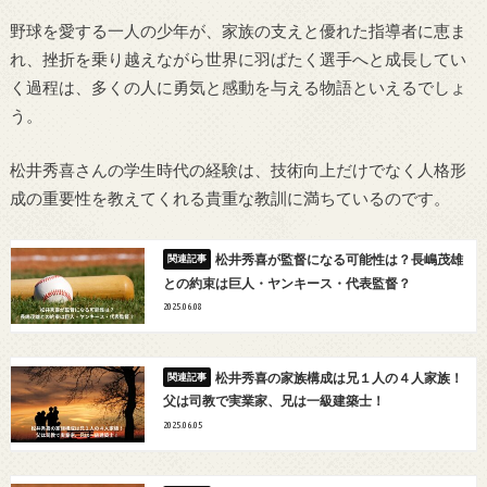
野球を愛する一人の少年が、家族の支えと優れた指導者に恵ま
れ、挫折を乗り越えながら世界に羽ばたく選手へと成長してい
く過程は、多くの人に勇気と感動を与える物語といえるでしょ
う。
松井秀喜さんの学生時代の経験は、技術向上だけでなく人格形
成の重要性を教えてくれる貴重な教訓に満ちているのです。
松井秀喜が監督になる可能性は？長嶋茂雄
との約束は巨人・ヤンキース・代表監督？
2025.06.08
松井秀喜の家族構成は兄１人の４人家族！
父は司教で実業家、兄は一級建築士！
2025.06.05