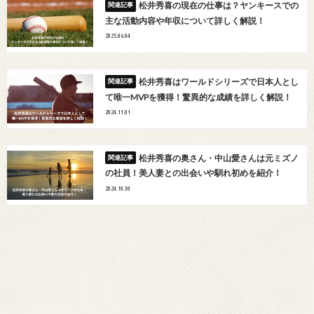
松井秀喜の現在の仕事は？ヤンキースでの
主な活動内容や年収について詳しく解説！
2025.06.04
松井秀喜はワールドシリーズで日本人とし
て唯一MVPを獲得！驚異的な成績を詳しく解説！
2024.11.01
松井秀喜の奥さん・中山愛さんは元ミズノ
の社員！美人妻との出会いや馴れ初めを紹介！
2024.10.30