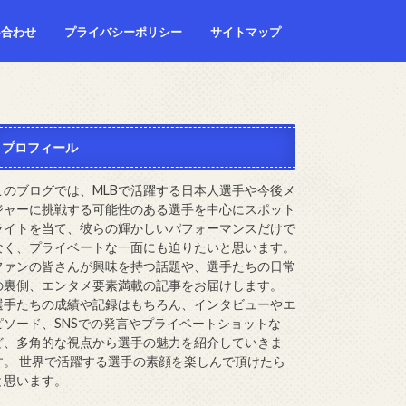
い合わせ
プライバシーポリシー
サイトマップ
プロフィール
このブログでは、MLBで活躍する日本人選手や今後メ
ジャーに挑戦する可能性のある選手を中心にスポット
ライトを当て、彼らの輝かしいパフォーマンスだけで
なく、プライベートな一面にも迫りたいと思います。
ファンの皆さんが興味を持つ話題や、選手たちの日常
の裏側、エンタメ要素満載の記事をお届けします。
選手たちの成績や記録はもちろん、インタビューやエ
ピソード、SNSでの発言やプライベートショットな
ど、多角的な視点から選手の魅力を紹介していきま
す。 世界で活躍する選手の素顔を楽しんで頂けたら
と思います。