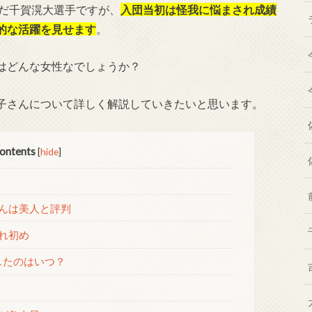
んだ千賀滉大選手ですが、
入団当初は怪我に悩まされ成績
的な活躍を見せます
。
はどんな女性なでしょうか？
子さんについて詳しく解説していきたいと思います。
ontents
[
hide
]
？
んは美人と評判
れ初め
したのはいつ？