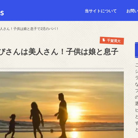
s
当サイトについて
お問
人さん！子供は娘と息子で2児のパパ！
千賀滉大
ぴさんは美人さん！子供は娘と息子