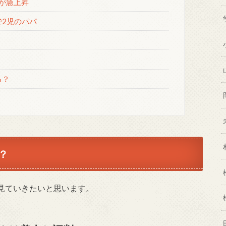
が急上昇
2児のパパ
る？
？
見ていきたいと思います。