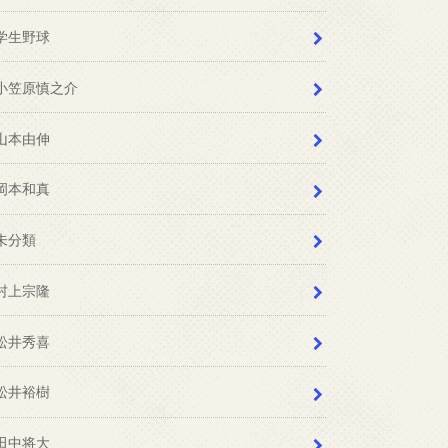
学生野球
小笠原慎之介
山本由伸
岡本和真
未分類
村上宗隆
松井秀喜
松井裕樹
田中将大