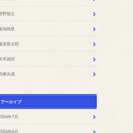
菅野智之
菊池雄星
藤浪晋太郎
鈴木誠也
髙橋光成
アーカイブ
2026年7月
2026年6月