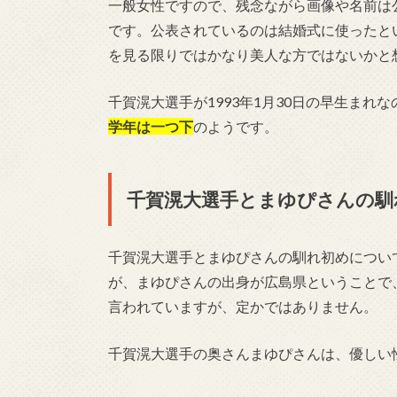
一般女性ですので、残念ながら画像や名前は
です。公表されているのは結婚式に使ったと
を見る限りではかなり美人な方ではないかと
千賀滉大選手が1993年1月30日の早生まれ
学年は一つ下
のようです。
千賀滉大選手とまゆぴさんの馴
千賀滉大選手とまゆぴさんの馴れ初めについ
が、まゆぴさんの出身が広島県ということで
言われていますが、定かではありません。
千賀滉大選手の奥さんまゆぴさんは、優しい