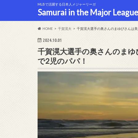
MLBで活躍する日本人メジャーリーガ
Samurai in the Major League
HOME
千賀滉大
千賀滉大選手の奥さんのまゆぴさんは美
2024.10.01
千賀滉大選手の奥さんのまゆ
で2児のパパ！