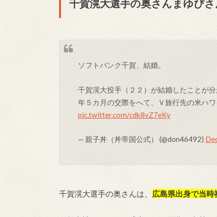
千賀滉大選手の奥さんまゆぴさ
ソフトバンク千賀、結婚。
千賀滉大投手（２２）が結婚したことが分
年５カ月の交際をへて、Ｖ旅行先の米ハワ
pic.twitter.com/cdk8vZ7eKy
— 親子丼（丼帝国公式） (@don46492)
Dec
千賀滉大選手の奥さんは、
広島県出身で当時