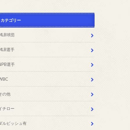
カテゴリー
MLB球団
MLB選手
NPB選手
WBC
その他
イチロー
ダルビッシュ有