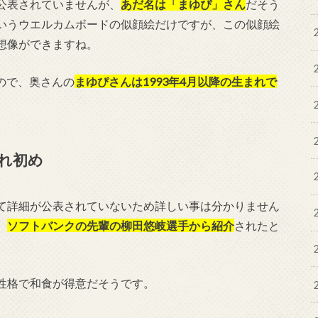
公表されていませんが、
あだ名は「まゆぴ」さん
だそう
いうウエルカムボードの似顔絵だけですが、この似顔絵
想像ができますね。
なので、奥さんの
まゆぴさんは1993年4月以降の生まれで
れ初め
て詳細が公表されていないため詳しい事は分かりません
、
ソフトバンクの先輩の柳田悠岐選手から紹介
されたと
性格で和食が得意だそうです。