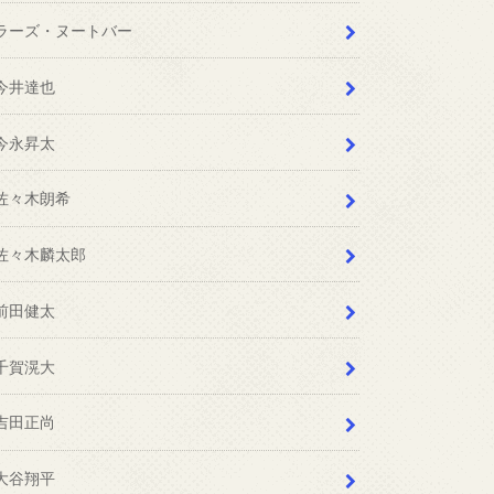
ラーズ・ヌートバー
今井達也
今永昇太
佐々木朗希
佐々木麟太郎
前田健太
千賀滉大
吉田正尚
大谷翔平