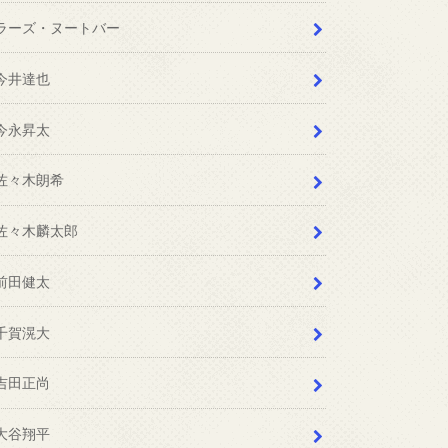
ラーズ・ヌートバー
今井達也
今永昇太
佐々木朗希
佐々木麟太郎
前田健太
千賀滉大
吉田正尚
大谷翔平