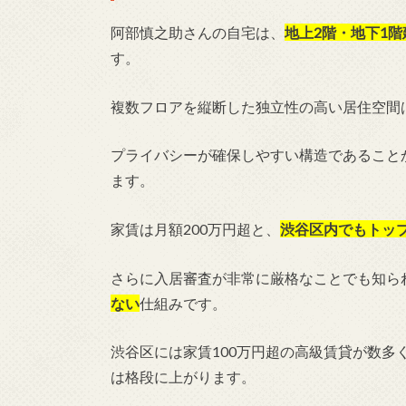
阿部慎之助さんの自宅は、
地上2階・地下1
す。
複数フロアを縦断した独立性の高い居住空間
プライバシーが確保しやすい構造であること
ます。
家賃は月額200万円超と、
渋谷区内でもトッ
さらに入居審査が非常に厳格なことでも知ら
ない
仕組みです。
渋谷区には家賃100万円超の高級賃貸が数多
は格段に上がります。