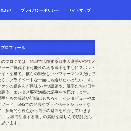
い合わせ
プライバシーポリシー
サイトマップ
プロフィール
このブログでは、MLBで活躍する日本人選手や今後メ
ジャーに挑戦する可能性のある選手を中心にスポット
ライトを当て、彼らの輝かしいパフォーマンスだけで
なく、プライベートな一面にも迫りたいと思います。
ファンの皆さんが興味を持つ話題や、選手たちの日常
の裏側、エンタメ要素満載の記事をお届けします。
選手たちの成績や記録はもちろん、インタビューやエ
ピソード、SNSでの発言やプライベートショットな
ど、多角的な視点から選手の魅力を紹介していきま
す。 世界で活躍する選手の素顔を楽しんで頂けたら
と思います。