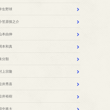
学生野球
小笠原慎之介
山本由伸
岡本和真
未分類
村上宗隆
松井秀喜
松井裕樹
田中将大