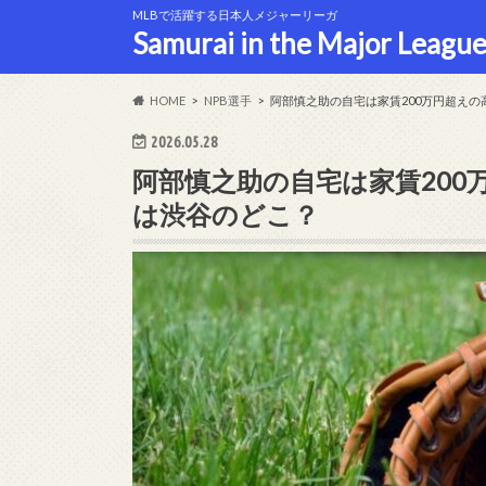
MLBで活躍する日本人メジャーリーガ
Samurai in the Major League
HOME
NPB選手
阿部慎之助の自宅は家賃200万円超え
2026.05.28
阿部慎之助の自宅は家賃20
は渋谷のどこ？