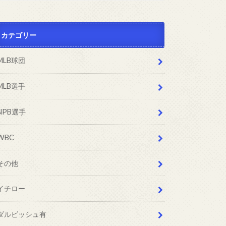
カテゴリー
MLB球団
MLB選手
NPB選手
WBC
その他
イチロー
ダルビッシュ有