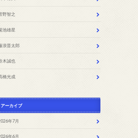
菅野智之
菊池雄星
藤浪晋太郎
鈴木誠也
髙橋光成
アーカイブ
2026年7月
2026年6月