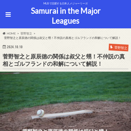
MLBで活躍する日本人メジャーリーガ
Samurai in the Major
Leagues
HOME
菅野智之
菅野智之と原辰徳の関係は叔父と甥！不仲説の真相とゴルフランドの和解について解説！
2024.10.10
菅野智之
菅野智之と原辰徳の関係は叔父と甥！不仲説の真
相とゴルフランドの和解について解説！