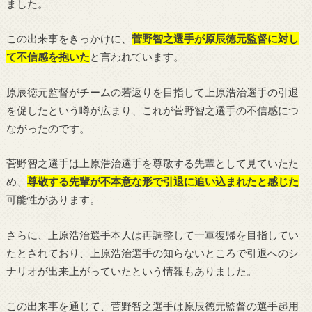
ました。
この出来事をきっかけに、
菅野智之選手が原辰徳元監督に対し
て不信感を抱いた
と言われています。
原辰徳元監督がチームの若返りを目指して上原浩治選手の引退
を促したという噂が広まり、これが菅野智之選手の不信感につ
ながったのです。
菅野智之選手は上原浩治選手を尊敬する先輩として見ていたた
め、
尊敬する先輩が不本意な形で引退に追い込まれたと感じた
可能性があります。
さらに、上原浩治選手本人は再調整して一軍復帰を目指してい
たとされており、上原浩治選手の知らないところで引退へのシ
ナリオが出来上がっていたという情報もありました。
この出来事を通じて、菅野智之選手は原辰徳元監督の選手起用