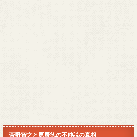
菅野智之と原辰徳の不仲説の真相