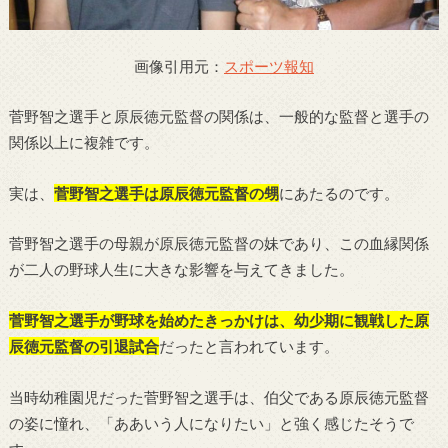
画像引用元：
スポーツ報知
菅野智之選手と原辰徳元監督の関係は、一般的な監督と選手の
関係以上に複雑です。
実は、
菅野智之選手は原辰徳元監督の甥
にあたるのです。
菅野智之選手の母親が原辰徳元監督の妹であり、この血縁関係
が二人の野球人生に大きな影響を与えてきました。
菅野智之選手が野球を始めたきっかけは、幼少期に観戦した原
辰徳元監督の引退試合
だったと言われています。
当時幼稚園児だった菅野智之選手は、伯父である原辰徳元監督
の姿に憧れ、「ああいう人になりたい」と強く感じたそうで