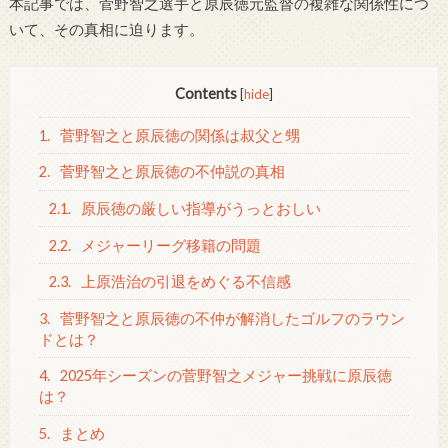
本記事では、菅野智之選手と原辰徳元監督の複雑な関係性につ
いて、その真相に迫ります。
Contents
[
hide
]
1.
菅野智之と原辰徳の関係は叔父と甥
2.
菅野智之と原辰徳の不仲説の真相
2.1.
原辰徳の厳しい指導がうっとおしい
2.2.
メジャーリーグ移籍の問題
2.3.
上原浩治の引退をめぐる不信感
3.
菅野智之と原辰徳の不仲が解消したゴルフのラウン
ドとは？
4.
2025年シーズンの菅野智之メジャー挑戦に原辰徳
は？
5.
まとめ