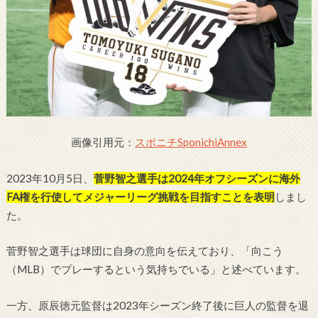
画像引用元：
スポニチSponichiAnnex
2023年10月5日、
菅野智之選手は2024年オフシーズンに海外
FA権を行使してメジャーリーグ挑戦を目指すことを表明
しまし
た。
菅野智之選手は球団に自身の意向を伝えており、「向こう
（MLB）でプレーするという気持ちでいる」と述べています。
一方、原辰徳元監督は2023年シーズン終了後に巨人の監督を退