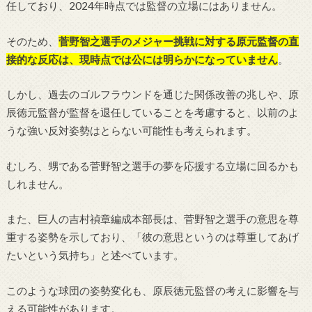
任しており、2024年時点では監督の立場にはありません。
そのため、
菅野智之選手のメジャー挑戦に対する原元監督の直
接的な反応は、現時点では公には明らかになっていません
。
しかし、過去のゴルフラウンドを通じた関係改善の兆しや、原
辰徳元監督が監督を退任していることを考慮すると、以前のよ
うな強い反対姿勢はとらない可能性も考えられます。
むしろ、甥である菅野智之選手の夢を応援する立場に回るかも
しれません。
また、巨人の吉村禎章編成本部長は、菅野智之選手の意思を尊
重する姿勢を示しており、「彼の意思というのは尊重してあげ
たいという気持ち」と述べています。
このような球団の姿勢変化も、原辰徳元監督の考えに影響を与
える可能性があります。