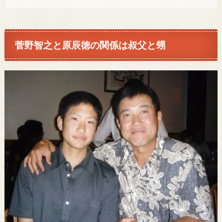
菅野智之と原辰徳の関係は叔父と甥