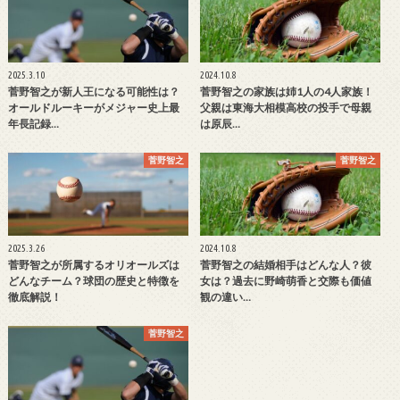
2025.3.10
2024.10.8
菅野智之が新人王になる可能性は？
菅野智之の家族は姉1人の4人家族！
オールドルーキーがメジャー史上最
父親は東海大相模高校の投手で母親
年長記録…
は原辰…
菅野智之
菅野智之
2025.3.26
2024.10.8
菅野智之が所属するオリオールズは
菅野智之の結婚相手はどんな人？彼
どんなチーム？球団の歴史と特徴を
女は？過去に野崎萌香と交際も価値
徹底解説！
観の違い…
菅野智之