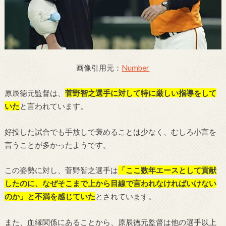
画像引用元：
Number
原辰徳元監督は、
菅野智之選手に対して特に厳しい指導をして
いた
と言われています。
好投した試合でも手放しで褒めることは少なく、むしろ小言を
言うことが多かったようです。
この姿勢に対し、菅野智之選手は
「ここ数年エースとして貢献
したのに、なぜそこまで上から目線で言われなければいけない
のか」と不満を感じていた
とされています。
また、血縁関係にあることから、原辰徳元監督は他の選手以上