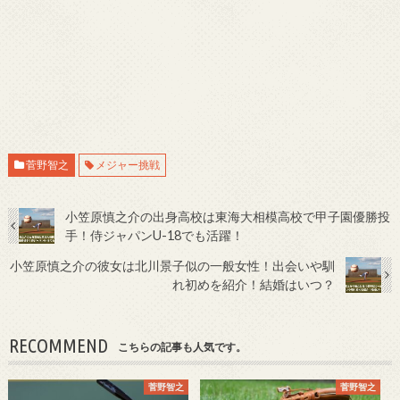
菅野智之
メジャー挑戦
小笠原慎之介の出身高校は東海大相模高校で甲子園優勝投
手！侍ジャパンU-18でも活躍！
小笠原慎之介の彼女は北川景子似の一般女性！出会いや馴
れ初めを紹介！結婚はいつ？
RECOMMEND
こちらの記事も人気です。
菅野智之
菅野智之