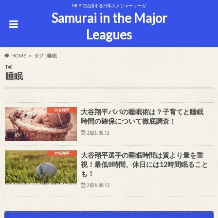
MLBで活躍する日本人メジャーリーガ
Samurai in the Major
Leagues
HOME
タグ : 睡眠
TAG
睡眠
大谷翔平
大谷翔平パパの睡眠術は？子育てと睡眠
時間の確保について徹底調査！
2025.05.12
大谷翔平
大谷翔平選手の睡眠時間は質より量を重
視！最低8時間、休日には12時間眠ること
も！
2024.09.13