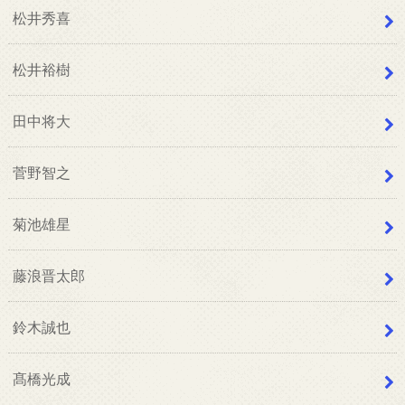
松井秀喜
松井裕樹
田中将大
菅野智之
菊池雄星
藤浪晋太郎
鈴木誠也
髙橋光成