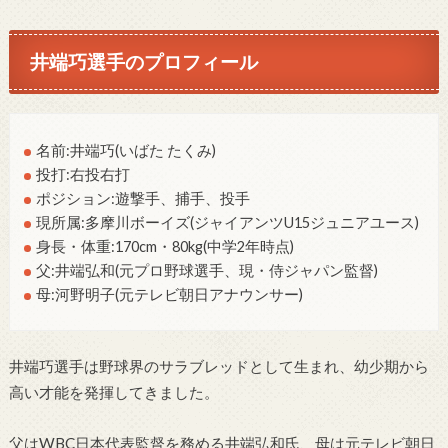
井端巧選手のプロフィール
名前:井端巧(いばた たくみ)
投打:右投右打
ポジション:遊撃手、捕手、投手
現所属:多摩川ボーイズ(ジャイアンツU15ジュニアユース)
身長・体重:170cm・80kg(中学2年時点)
父:井端弘和(元プロ野球選手、現・侍ジャパン監督)
母:河野明子(元テレビ朝日アナウンサー)
井端巧選手は野球界のサラブレッドとして生まれ、幼少期から
高い才能を発揮してきました。
父はWBC日本代表監督を務める井端弘和氏、母は元テレビ朝日