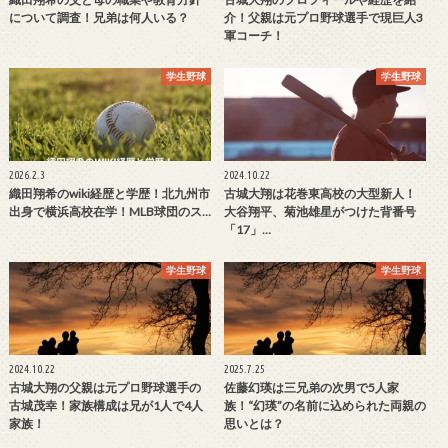
について調査！兄弟は何人いる？
介！父親は元プロ野球選手で現巨人3
軍コーチ！
学生野球
学生野球
2026.2.3
2024.10.22
織田翔希のwiki経歴と学歴！北九州市
古城大翔は花巻東高校の大型新人！
出身で横浜高校在学！MLB球団のス…
大谷翔平、菊池雄星がつけた背番号
「17」…
学生野球
学生野球
2024.10.22
2025.7.25
古城大翔の父親は元プロ野球選手の
佐藤幻瑛は三兄弟の次男で5人家
古城茂幸！家族構成は兄が1人で4人
族！“幻瑛”の名前に込められた両親の
家族！
思いとは？