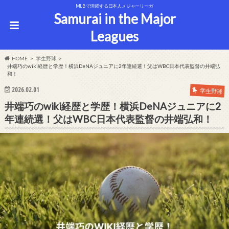
MLBで活躍する日本人メジャーリーガ
Samurai in the Major
Leagues
HOME
学生野球
井端巧のwiki経歴と学歴！横浜DeNAジュニアに2年連続選！父はWBC日本代表監督の井端弘
和！
2026.02.01
学生野球
井端巧のwiki経歴と学歴！横浜DeNAジュニアに2
年連続選！父はWBC日本代表監督の井端弘和！