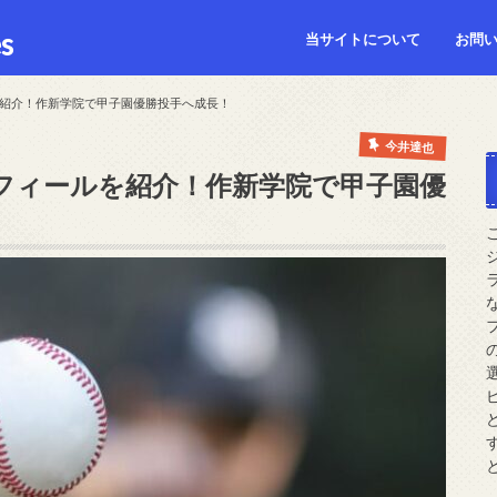
s
当サイトについて
お問
紹介！作新学院で甲子園優勝投手へ成長！
今井達也
フィールを紹介！作新学院で甲子園優