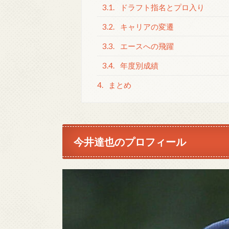
3.1.
ドラフト指名とプロ入り
3.2.
キャリアの変遷
3.3.
エースへの飛躍
3.4.
年度別成績
4.
まとめ
今井達也のプロフィール