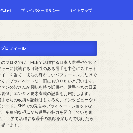
い合わせ
プライバシーポリシー
サイトマップ
プロフィール
このブログでは、MLBで活躍する日本人選手や今後メ
ジャーに挑戦する可能性のある選手を中心にスポット
ライトを当て、彼らの輝かしいパフォーマンスだけで
なく、プライベートな一面にも迫りたいと思います。
ファンの皆さんが興味を持つ話題や、選手たちの日常
の裏側、エンタメ要素満載の記事をお届けします。
選手たちの成績や記録はもちろん、インタビューやエ
ピソード、SNSでの発言やプライベートショットな
ど、多角的な視点から選手の魅力を紹介していきま
す。 世界で活躍する選手の素顔を楽しんで頂けたら
と思います。