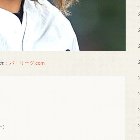
元：
パ・リーグ.com
〜）