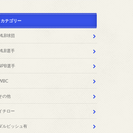
カテゴリー
MLB球団
MLB選手
NPB選手
WBC
その他
イチロー
ダルビッシュ有