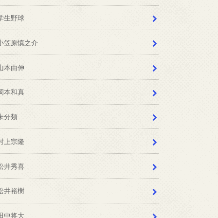
学生野球
小笠原慎之介
山本由伸
岡本和真
未分類
村上宗隆
松井秀喜
松井裕樹
田中将大