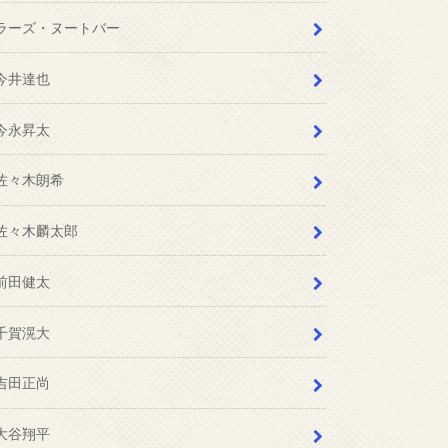
ラーズ・ヌートバー
今井達也
今永昇太
佐々木朗希
佐々木麟太郎
前田健太
千賀滉大
吉田正尚
大谷翔平