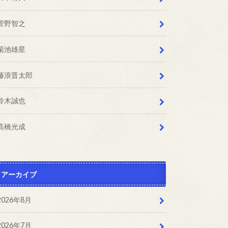
菅野智之
菊池雄星
藤浪晋太郎
鈴木誠也
髙橋光成
アーカイブ
2026年8月
2026年7月