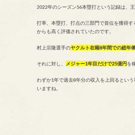
2022年のシーズン56本塁打という記録は
打率、本塁打、打点の三部門で首位を獲得す
からも高く評価されていたのです。
村上宗隆選手の
ヤクルト在籍8年間での総年俸
それに対し、
メジャー1年目だけで25億円
を
わずか1年で過去8年分の収入を上回るとい
いますね。