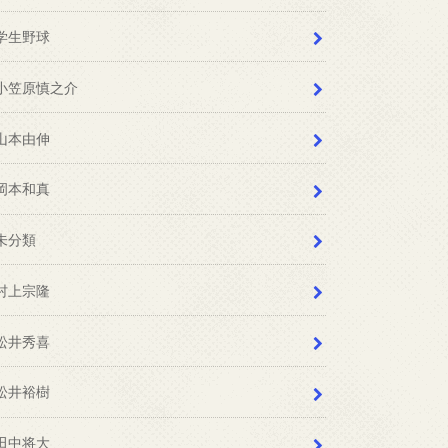
学生野球
小笠原慎之介
山本由伸
岡本和真
未分類
村上宗隆
松井秀喜
松井裕樹
田中将大