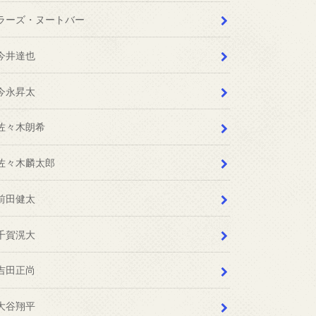
ラーズ・ヌートバー
今井達也
今永昇太
佐々木朗希
佐々木麟太郎
前田健太
千賀滉大
吉田正尚
大谷翔平