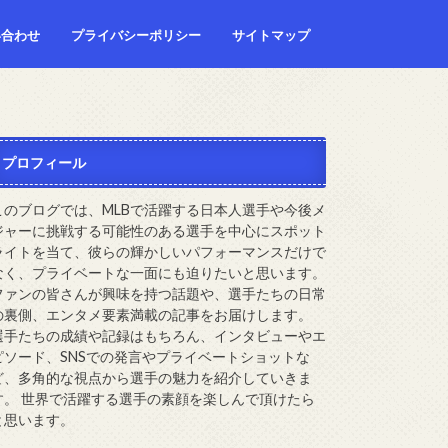
い合わせ
プライバシーポリシー
サイトマップ
プロフィール
このブログでは、MLBで活躍する日本人選手や今後メ
ジャーに挑戦する可能性のある選手を中心にスポット
ライトを当て、彼らの輝かしいパフォーマンスだけで
なく、プライベートな一面にも迫りたいと思います。
ファンの皆さんが興味を持つ話題や、選手たちの日常
の裏側、エンタメ要素満載の記事をお届けします。
選手たちの成績や記録はもちろん、インタビューやエ
ピソード、SNSでの発言やプライベートショットな
ど、多角的な視点から選手の魅力を紹介していきま
す。 世界で活躍する選手の素顔を楽しんで頂けたら
と思います。