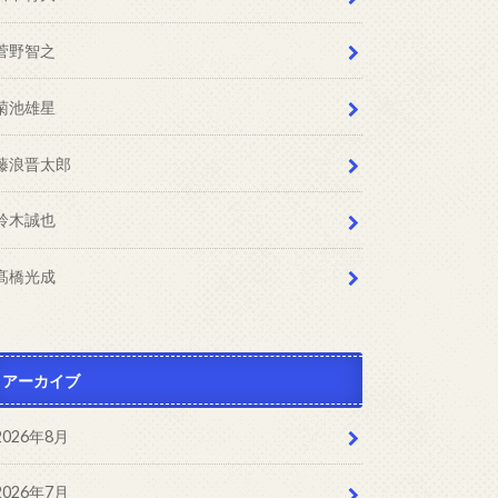
菅野智之
菊池雄星
藤浪晋太郎
鈴木誠也
髙橋光成
アーカイブ
2026年8月
2026年7月