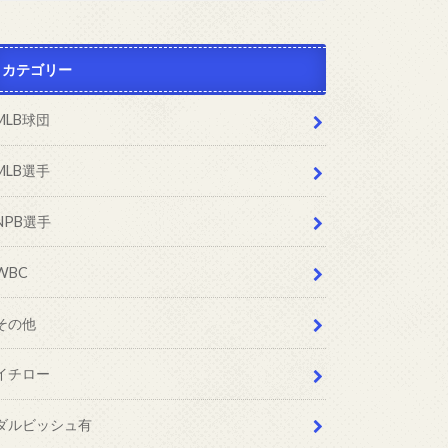
カテゴリー
MLB球団
MLB選手
NPB選手
WBC
その他
イチロー
ダルビッシュ有