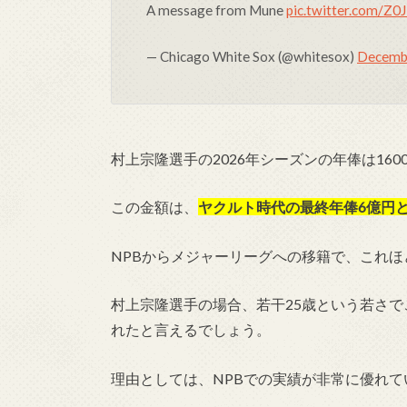
A message from Mune
pic.twitter.com/Z
— Chicago White Sox (@whitesox)
Decembe
村上宗隆選手の2026年シーズンの年俸は160
この金額は、
ヤクルト時代の最終年俸6億円
NPBからメジャーリーグへの移籍で、これ
村上宗隆選手の場合、若干25歳という若さ
れたと言えるでしょう。
理由としては、NPBでの実績が非常に優れ