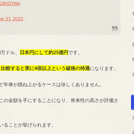
0J2BtEDWn
r 21, 2025
0万ドル、
日本円にして約25億円
です。
と比較すると実に4倍以上という破格の待遇
になります。
ほど年俸が跳ね上がるケースは珍しくありません。
でこの金額を手にすることになり、将来性の高さが評価さ
ていることが挙げられます。